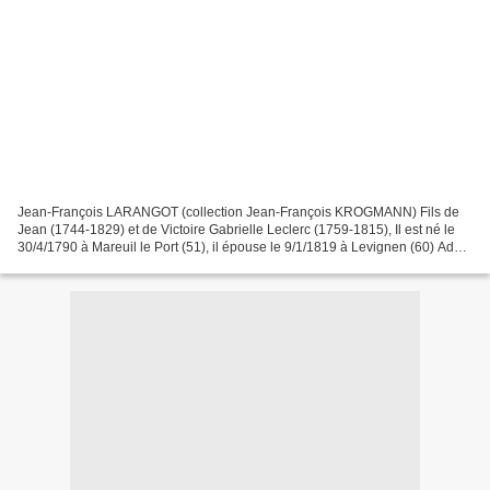
Jean-François LARANGOT (collection Jean-François KROGMANN) Fils de
Jean (1744-1829) et de Victoire Gabrielle Leclerc (1759-1815), Il est né le
30/4/1790 à Mareuil le Port (51), il épouse le 9/1/1819 à Levignen (60) Adèle
Adélaïde Labbé, ils auront trois...