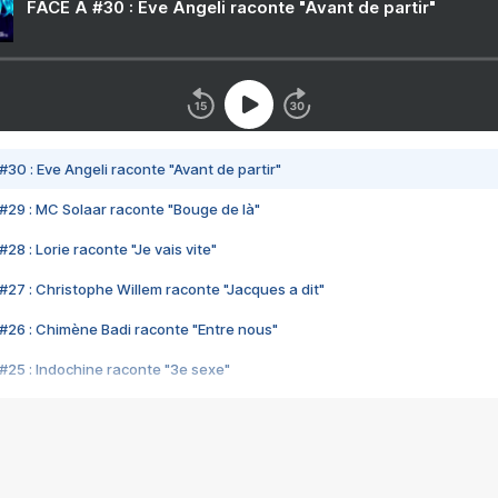
FACE A #30 : Eve Angeli raconte "Avant de partir"
#30 : Eve Angeli raconte "Avant de partir"
#29 : MC Solaar raconte "Bouge de là"
28 : Lorie raconte "Je vais vite"
#27 : Christophe Willem raconte "Jacques a dit"
#26 : Chimène Badi raconte "Entre nous"
#25 : Indochine raconte "3e sexe"
#24 : Zaho raconte "C'est chelou"
#23 : Patrick Bruel raconte "Au café des délices"
#22 : Kyo raconte "Le chemin"