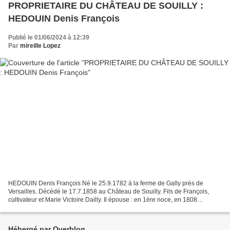
PROPRIETAIRE DU CHÂTEAU DE SOUILLY :
HEDOUIN Denis François
Publié le 01/06/2024 à 12:39
Par
mireille Lopez
HEDOUIN Denis François Né le 25.9.1782 à la ferme de Gally près de
Versailles. Décédé le 17.7.1858 au Château de Souilly. Fils de François,
cultivateur et Marie Victoire Dailly. Il épouse : en 1ère noce, en 1808
Adélaïde Henriette Notta (1789.1837), fille...
Hébergé par Overblog