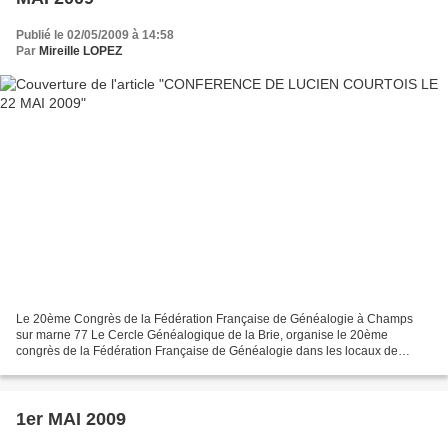
Publié le 02/05/2009 à 14:58
Par
Mireille LOPEZ
Le 20ème Congrès de la Fédération Française de Généalogie à Champs
sur marne 77 Le Cercle Généalogique de la Brie, organise le 20ème
congrès de la Fédération Française de Généalogie dans les locaux de
l'E.S.I.E.E. (École Supérieure d'Ingénieurs en Électronique...
1er MAI 2009