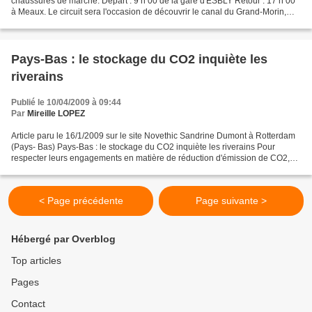
chaussures de marche. Départ : 9 h 00 de la gare d'ESBLY Retour : 17 h 00
à Meaux. Le circuit sera l'occasion de découvrir le canal du Grand-Morin,
l'acqueduc de la Dhuis, le canal de Chalifert,...
Pays-Bas : le stockage du CO2 inquiète les
riverains
Publié le 10/04/2009 à 09:44
Par
Mireille LOPEZ
Article paru le 16/1/2009 sur le site Novethic Sandrine Dumont à Rotterdam
(Pays- Bas) Pays-Bas : le stockage du CO2 inquiète les riverains Pour
respecter leurs engagements en matière de réduction d'émission de CO2,
les Pays-Bas investissent dans deux...
< Page précédente
Page suivante >
Hébergé par Overblog
Top articles
Pages
Contact