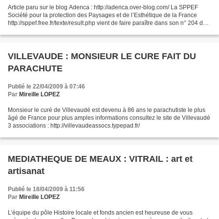
Article paru sur le blog Adenca : http://adenca.over-blog.com/ La SPPEF
Société pour la protection des Paysages et de l’Esthétique de la France
http://sppef.free.fr/texte/result.php vient de faire paraître dans son n° 204 du 1
T 2009 un article signé...
VILLEVAUDE : MONSIEUR LE CURE FAIT DU
PARACHUTE
Publié le 22/04/2009 à 07:46
Par
Mireille LOPEZ
Monsieur le curé de Villevaudé est devenu à 86 ans le parachutiste le plus
âgé de France pour plus amples informations consultez le site de Villevaudé
3 associations : http://villevaudeassocs.typepad.fr/
MEDIATHEQUE DE MEAUX : VITRAIL : art et
artisanat
Publié le 18/04/2009 à 11:56
Par
Mireille LOPEZ
L’équipe du pôle Histoire locale et fonds ancien est heureuse de vous