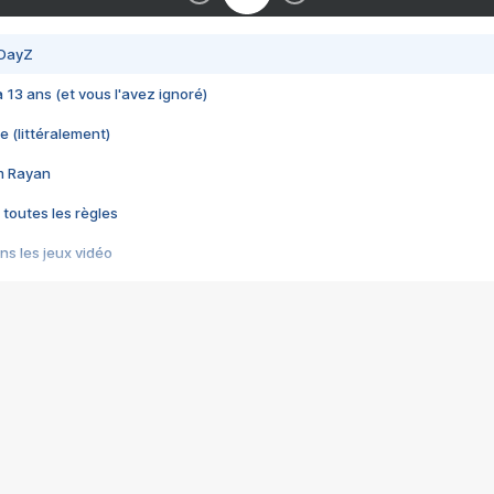
 DayZ
 a 13 ans (et vous l'avez ignoré)
e (littéralement)
im Rayan
 toutes les règles
s les jeux vidéo
us choquant de Rockstar ? - Le scandale BULLY
e plus moche de Steam
du RÊVE tourne au CAUCHEMAR
pendant 8 heures
it… à tort
umiliés par un jeu vidéo