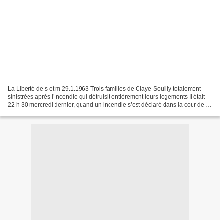
La Liberté de s et m 29.1.1963 Trois familles de Claye-Souilly totalement
sinistrées après l’incendie qui détruisit entièrement leurs logements Il était
22 h 30 mercredi dernier, quand un incendie s’est déclaré dans la cour de la
Maison Legendre, rue...