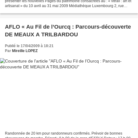
présenter les nouvelles Pages du patrimoine consacrées au : « vitrail : art et
artisanat » du 10 avril au 31 mai 2009 Médiathèque Luxembourg 2, rue
Cornillon 77100 Meaux Entrée libre...
AFLO « Au Fil de l’Ourcq : Parcours-découverte
DE MEAUX A TRILBARDOU
Publié le 17/04/2009 à 18:21
Par
Mireille LOPEZ
Randonnée de 20 km pour randonneurs confirmés. Prévoir de bonnes