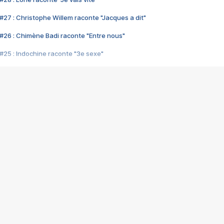
#27 : Christophe Willem raconte "Jacques a dit"
#26 : Chimène Badi raconte "Entre nous"
#25 : Indochine raconte "3e sexe"
#24 : Zaho raconte "C'est chelou"
#23 : Patrick Bruel raconte "Au café des délices"
#22 : Kyo raconte "Le chemin"
#21 : Nolwenn Leroy raconte "Cassé"
#20 : Patrick Hernandez raconte "Born to be alive"
#19 : Lorie raconte "Près de moi"
#18 : Michael Jones raconte "A nos actes manqués" (avec Jean-Jacque
#17 : Khaled raconte "Aïcha"
#16 : Corneille raconte "Parce qu'on vient de loin"