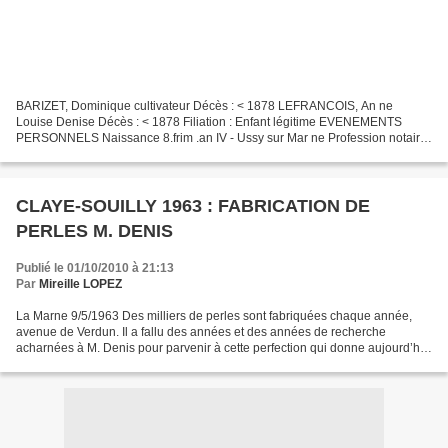
BARIZET, Dominique cultivateur Décès : < 1878 LEFRANCOIS, An ne
Louise Denise Décès : < 1878 Filiation : Enfant légitime EVENEMENTS
PERSONNELS Naissance 8.frim .an IV - Ussy sur Mar ne Profession notaire
17.1.1869 - Claye Souilly Capitai ne garde nationale...
CLAYE-SOUILLY 1963 : FABRICATION DE
PERLES M. DENIS
Publié le 01/10/2010 à 21:13
Par
Mireille LOPEZ
La Marne 9/5/1963 Des milliers de perles sont fabriquées chaque année,
avenue de Verdun. Il a fallu des années et des années de recherche
acharnées à M. Denis pour parvenir à cette perfection qui donne aujourd’hui
à « ses perles » une parfaite renommée...