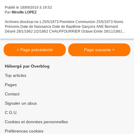
Publié le 18/09/2010 à 19:52
Par
Mireille LOPEZ
Archives diocésai ne s 25/5/1873 Première Communion 25/5/1873 Noms
Prénoms Date de Naissance Date de Baptême Garçons ANE Bernard
Désiré 28/1/1862 2/2/1862 CHAUFFOURRIER Octave Emile 28/11/1861
8/12/1861 FAUSTIER Léopold Alphonse 11/11/1861 6/9/1863 GARGUY...
< Page précédente
Page suivante >
Hébergé par Overblog
Top articles
Pages
Contact
Signaler un abus
C.G.U.
Cookies et données personnelles
Préférences cookies