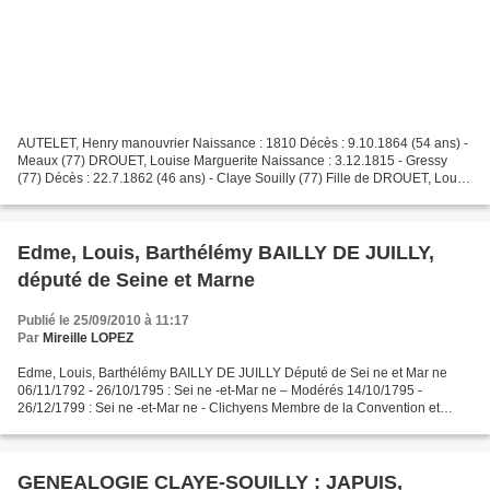
AUTELET, Henry manouvrier Naissance : 1810 Décès : 9.10.1864 (54 ans) -
Meaux (77) DROUET, Louise Marguerite Naissance : 3.12.1815 - Gressy
(77) Décès : 22.7.1862 (46 ans) - Claye Souilly (77) Fille de DROUET, Louis
Honoré (1795-1858) et de DIEULEVEUT,...
Edme, Louis, Barthélémy BAILLY DE JUILLY,
député de Seine et Marne
Publié le 25/09/2010 à 11:17
Par
Mireille LOPEZ
Edme, Louis, Barthélémy BAILLY DE JUILLY Député de Sei ne et Mar ne
06/11/1792 - 26/10/1795 : Sei ne -et-Mar ne – Modérés 14/10/1795 -
26/12/1799 : Sei ne -et-Mar ne - Clichyens Membre de la Convention et
député au Conseil des Cinq-Cents, né à Saint-Phal...
GENEALOGIE CLAYE-SOUILLY : JAPUIS,