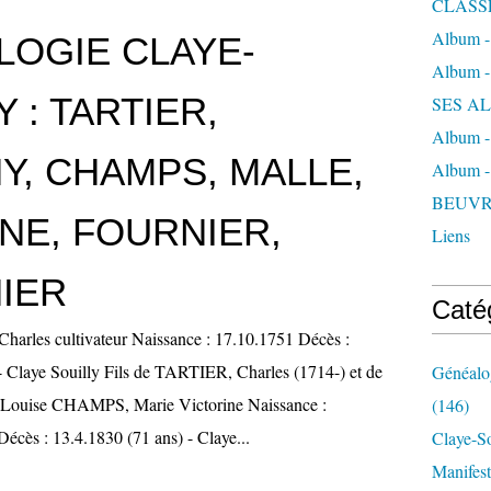
CLASS
Album 
LOGIE CLAYE-
Album 
Y : TARTIER,
SES A
Album 
Y, CHAMPS, MALLE,
Album 
BEUVR
NE, FOURNIER,
Liens
IER
Caté
arles cultivateur Naissance : 17.10.1751 Décès :
- Claye Souilly Fils de TARTIER, Charles (1714-) et de
Généalog
ouise CHAMPS, Marie Victorine Naissance :
(146)
Décès : 13.4.1830 (71 ans) - Claye...
Claye-S
Manifest