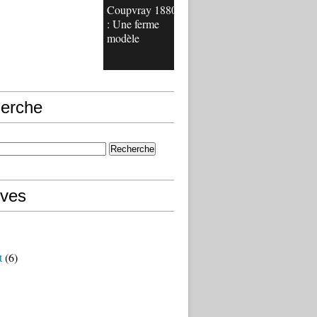
Coupvray 1880
: Une ferme
modèle
erche
ives
t
(6)