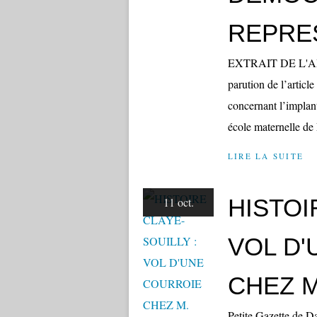
REPRE
EXTRAIT DE L'A
parution de l’articl
concernant l’implant
école maternelle de 
LIRE LA SUITE
HISTOI
11 oct.
VOL D
CHEZ M
Petite Gazette de Da