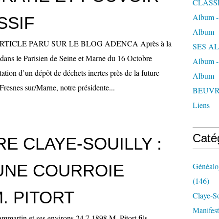
CLASS
Album 
SSIF
Album 
RTICLE PARU SUR LE BLOG ADENCA Après à la
SES A
e dans le Parisien de Seine et Marne du 16 Octobre
Album 
ation d’un dépôt de déchets inertes près de la future
Album 
Fresnes sur/Marne, notre présidente...
BEUVR
Liens
Caté
RE CLAYE-SOUILLY :
'UNE COURROIE
Généalog
(146)
. PITORT
Claye-S
Manifest
mmartin et ses environs 24.7.1898 M. Pitort fils