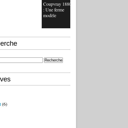
Coupvray 1880
: Une ferme
modèle
erche
ives
t
(6)