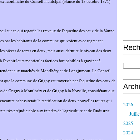
 extraordinaire du Conseil municipal (séance du 18 octobre 1871)
eil sur ce qui regarde les travaux de l'aqueduc des eaux de la Van
ne
.
mées par les habitants de la commu
ne
qui voient avec regret cet
Rech
 pièces de terres en deux, mais aussi détruire le niveau des deux
'avenir leurs monticules factices fort pénibles à gravir et à
e rendent aux marchés de Montlhéry et de Longjumeau. Le Conseil
ant que la commu
ne
de Grigny est traversée par l'aqueduc des eaux de
Arch
ns de Grigny à Montlhéry et de Grigny à la Norville, considérant que
encontre nécessiterait la rectification de deux nouvelles routes qui
2026
nte très préjudiciable aux intérêts de l'agriculture et de l'industrie
Juille
2025
2024