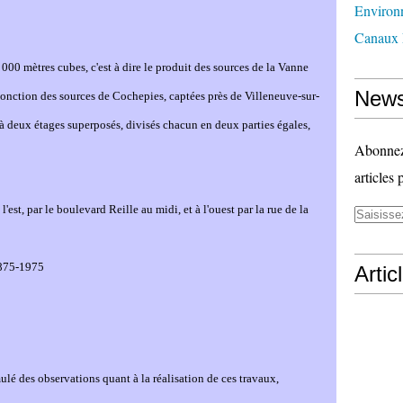
Environ
Canaux 
000 mètres cubes, c'est à dire le produit des sources de la Van
ne
News
jonction des sources de Cochepies, captées près de Ville
ne
uve-sur-
t, à deux étages superposés, divisés chacun en deux parties égales,
Abonnez-
articles 
l'est, par le boulevard Reille au midi, et à l'ouest par la rue de la
 1875-1975
Artic
lé des observations quant à la réalisation de ces travaux,