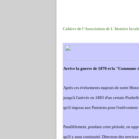
Cahiers de l'Association de L'histoire loca
Arrive la guerre de 1870 et la "Commu
ne
Après ces évè
ne
ments majeurs de notre Histoir
jusqu'à l'arrivée en 1883 d'un certain Poubell
qu'il imposa aux Parisiens pour l'enlèvement 
Parallèlement, pendant cette période, en opposi
qu'il y aura continuité. Directeur des service