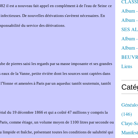
CLASS
882 il est a nouveau fait appel en complément à de l'eau de Sei
ne
ce
Album 
infectieuses. De nouvelles dérivations s'avèrent nécessaires. En
Album 
sponsabilité du service des dérivations.
SES A
Album 
Album 
BEUVR
be de pierres saisi les regards par sa masse imposante et ses grandes
Liens
es eaux de la Van
ne
, petite rivière dont les sources sont captées dans
 l'Yon
ne
et amenées à Paris par un aqueduc tantôt souterrain, tantôt
Caté
Généalog
érial du 19 décembre 1866 et qui a coûté 47 millions y compris la
(146)
de Paris, comme étiage, un volume moyen de 1100 litres par seconde ou
Claye-S
Manifest
u limpide et fraîche, présentant toutes les conditions de salubrité qui