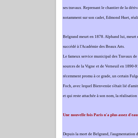
ses travaux. Reprenant le chantier de la dériv
notamment sur son cadet, Edmond Huet, réalis
Belgrand meurt en 1878. Alphand lui, meurt
succédé à l'Académie des Beaux Arts.
Le fameux service municipal des Travaux de Pa
sources de la Vig
ne
et de Ver
ne
uil en 1890-91
récemment promu à ce grade, un certain Fulg
Foch, avec lequel Bienvenüe s'était lié d'ami
et qui reste attachée à son nom, la réalisatio
U
ne
nouvelle fois Paris n'a plus assez d'eau
Depuis la mort de Belgrand, l'augmentation d