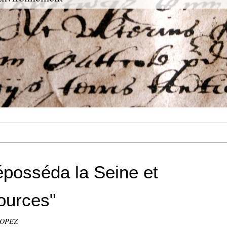
éposséda la Seine et
ources"
 LOPEZ