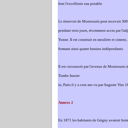
font l'excellente eau potable.
Le réservoir de Montsouris peut recevoir 300 
pendant trois jours, récemment accru par l'ad
Yon
ne
. Il est construit en meulière et cimen
formant ainsi quatre bassins indépendants.
Il est circonscrit par l'avenue de Montsouris à 
Tombe Issoire.
in, Paris il y a cent ans vu par Auguste Vitu
An
ne
xe 2
En 1871 les habitants de Grigny avaient formu