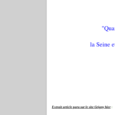
"Qua
la Seine 
Extrait article paru sur le site Grigny hier
: