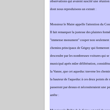
observations qui avaient suscité u
ne
réunion
dont nous reproduisons un extrait :
Monsieur le Maire appelle l'attention du Cons
Il fait remarquer la justesse des plaintes for
"immense monument" couper non seulement les
chemins principaux de Grigny qui formeront à l
descendre par les nombreuses voitures qui s
municipal après mûre délibération, considér
la Van
ne
, que cet aqueduc traverse les chemi
la hauteur de l'aqueduc à ces deux points de r
passeront par dessus et nécessiteraient u
ne
pe
arrête :