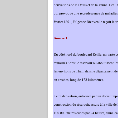
dérivations de la Dhuis et de la Van
ne
. Dès 1
qui provoque u
ne
recrudescence de maladies 
février 1891, Fulgence Bienvenüe reçoit la re
An
ne
xe 1
Du côté nord du boulevard Reille, un vaste cu
murailles : c'est le réservoir où aboutissent l
les environs de Theil, dans le département de
en arcades, long de 173 kilomètres.
Cette dérivation, autorisée par un décret imp
construction du réservoir, assure à la ville 
100 000 mètres cubes par 24 heures, d'u
ne
ea