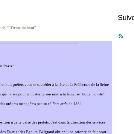
Suiv
le de "l'Orme du bout"
de Paris".
e, huit préfets vont se succéder à la tête de la Préfecture de la Sei
ne
e qui laissa pour la postérité son nom à la fameuse "boîte mobile"
des ordures ménagères par un célèbre arrêt de 1884.
tion à cette valse des préfets, c'est dans la direction des services
s des Eaux et des Egouts, Belgrand obtient u
ne
priorité de fait pour