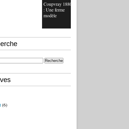
Coupvray 1880
: Une ferme
modèle
erche
ives
t
(6)