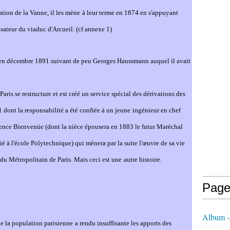
ation de la Van
ne
, il les mè
ne
à leur terme en 1874 en s'appuyant
ateur du viaduc d'Arcueil. (cf an
ne
xe 1)
 en décembre 1891 suivant de peu Georges Haussmann auquel il avait
ris se restructure et est créé un service spécial des dérivations des
 dont la responsabilité a été confiée à un jeu
ne
ingénieur en chef
ence Bienvenüe (dont la nièce épousera en 1883 le futur Maréchal
tié à l'école Polytechnique) qui mè
ne
ra par la suite l'œuvre de sa vie
n du Métropolitain de Paris. Mais ceci est u
ne
autre histoire.
Page
Album 
e la population parisien
ne
a rendu insuffisante les apports des