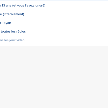
 a 13 ans (et vous l'avez ignoré)
e (littéralement)
im Rayan
 toutes les règles
s les jeux vidéo
us choquant de Rockstar ? - Le scandale BULLY
e plus moche de Steam
du RÊVE tourne au CAUCHEMAR
pendant 8 heures
it… à tort
umiliés par un jeu vidéo
ire - Final Fantasy 8