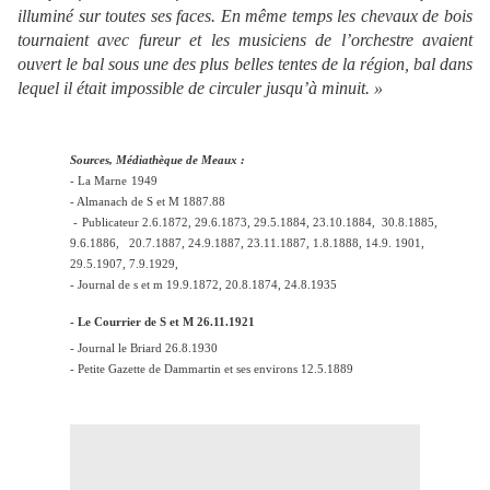
illuminé sur toutes ses faces. En même temps les chevaux de bois
tournaient avec fureur et les musiciens de l’orchestre avaient
ouvert le bal sous u
ne
des plus belles tentes de la région, bal dans
lequel il était impossible de circuler jusqu’à minuit. »
Sources, Médiathèque de Meaux :
- La Mar
ne
1949
- Almanach de S et M 1887.88
-
Publicateur 2.6.1872, 29.6.1873, 29.5.1884, 23.10.1884,
30.8.1885,
9.6.1886,
20.7.1887, 24.9.1887, 23.11.1887, 1.8.1888, 14.9. 1901,
29.5.1907, 7.9.1929,
- Journal de s et m 19.9.1872, 20.8.1874, 24.8.1935
- Le Courrier de S et M 26.11.1921
- Journal le Briard 26.8.1930
- Petite Gazette de Dammartin et ses environs 12.5.1889