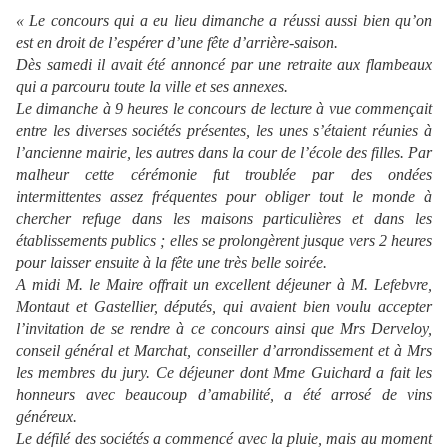
« Le concours qui a eu lieu dimanche a réussi aussi bien qu’on
est en droit de l’espérer d’u
ne
fête d’arrière-saison.
Dès samedi il avait été annoncé par u
ne
retraite aux flambeaux
qui a parcouru toute la ville et ses an
ne
xes.
Le dimanche à 9 heures le concours de lecture à vue commençait
entre les diverses sociétés présentes, les u
ne
s s’étaient réunies à
l’ancien
ne
mairie, les autres dans la cour de l’école des filles. Par
malheur cette cérémonie fut troublée par des ondées
intermittentes assez fréquentes pour obliger tout le monde à
chercher refuge dans les maisons particulières et dans les
établissements publics ; elles se prolongèrent jusque vers 2 heures
pour laisser ensuite à la fête u
ne
très belle soirée.
A midi M. le Maire offrait un excellent déjeu
ne
r à M.
Lefebvre,
Montaut et Gastellier
, députés, qui avaient bien voulu accepter
l’invitation de se rendre à ce concours ainsi que Mrs
Derveloy,
conseil général et
Marchat,
conseiller d’arrondissement et à Mrs
les membres du jury. Ce déjeu
ne
r dont
Mme Guichard
a fait les
hon
ne
urs avec beaucoup d’amabilité, a été arrosé de vins
généreux.
Le défilé des sociétés a commencé avec la pluie, mais au moment