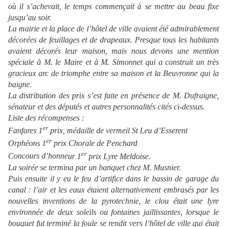
où il s’achevait, le temps commençait à se mettre au beau fixe
jusqu’au soir.
La mairie et la place de l’hôtel de ville avaient été admirablement
décorées de feuillages et de drapeaux. Presque tous les habitants
avaient décorés leur maison, mais nous devons u
ne
mention
spéciale à M. le Maire et à M.
Simon
ne
t
qui a construit un très
gracieux arc de triomphe entre sa maison et la Beuvron
ne
qui la
baig
ne
.
La distribution des prix s’est faite en présence de M.
Dufraig
ne
,
sénateur et des députés et autres personnalités cités ci-dessus.
Liste des récompenses :
er
Fanfares 1
prix, médaille de vermeil St Leu d’Esserent
er
Orphéons 1
prix Chorale de Penchard
er
Concours d’hon
ne
ur 1
prix Lyre Meldoise.
La soirée se termina par un banquet chez M.
Musnier.
Puis ensuite il y eu le feu d’artifice dans le bassin de garage du
canal : l’air et les eaux étaient alternativement embrasés par les
nouvelles inventions de la pyrotechnie, le clou était u
ne
lyre
environnée de deux soleils ou fontai
ne
s jaillissantes, lorsque le
bouquet fut terminé la foule se rendit vers l’hôtel de ville qui était