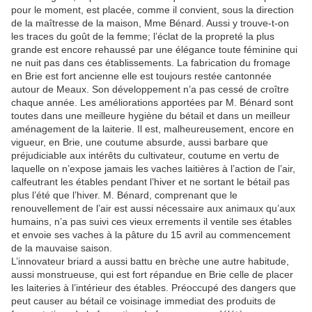
pour le moment, est placée, comme il convient, sous la direction
de la maîtresse de la maison, Mme Bénard. Aussi y trouve-t-on
les traces du goût de la femme; l’éclat de la propreté la plus
grande est encore rehaussé par une élégance toute féminine qui
ne nuit pas dans ces établissements. La fabrication du fromage
en Brie est fort ancienne elle est toujours restée cantonnée
autour de Meaux. Son développement n’a pas cessé de croître
chaque année. Les améliorations apportées par M. Bénard sont
toutes dans une meilleure hygiène du bétail et dans un meilleur
aménagement de la laiterie. Il est, malheureusement, encore en
vigueur, en Brie, une coutume absurde, aussi barbare que
préjudiciable aux intérêts du cultivateur, coutume en vertu de
laquelle on n’expose jamais les vaches laitières à l’action de l’air,
calfeutrant les étables pendant l’hiver et ne sortant le bétail pas
plus l’été que l’hiver. M. Bénard, comprenant que le
renouvellement de l’air est aussi nécessaire aux animaux qu’aux
humains, n’a pas suivi ces vieux errements il ventile ses étables
et envoie ses vaches à la pâture du 15 avril au commencement
de la mauvaise saison.
L’innovateur briard a aussi battu en brèche une autre habitude,
aussi monstrueuse, qui est fort répandue en Brie celle de placer
les laiteries à l’intérieur des étables. Préoccupé des dangers que
peut causer au bétail ce voisinage immediat des produits de