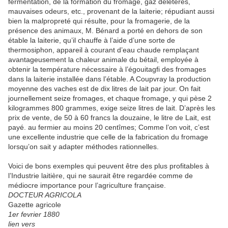
fermentation, de la formation du fromage, gaz délétères,
mauvaises odeurs, etc., provenant de la laiterie; répudiant aussi
bien la malpropreté qui résulte, pour la fromagerie, de la
présence des animaux, M. Bénard a porté en dehors de son
étable la laiterie, qu’il chauffe à l’aide d’une sorte de
thermosiphon, appareil à courant d’eau chaude remplaçant
avantageusement la chaleur animale du bétail, employée à
obtenir la température nécessaire à l’égouitagfi des fromages
dans la laiterie installée dans l’étable. A Coupvray la production
moyenne des vaches est de dix litres de lait par jour. On fait
journellement seize fromages, et chaque fromage, y qui pèse 2
kilogrammes 800 grammes, exige seize litres de lait. D’après les
prix de vente, de 50 à 60 francs la douzaine, le litre de Lait, est
payé. au fermier au moins 20 centîmes; Comme l’on voit, c’est
une excellente industrie que celle de la fabrication du fromage
lorsqu’on sait y adapter méthodes rationnelles.
Voici de bons exemples qui peuvent être des plus profitables à
l’Industrie laitière, qui ne saurait être regardée comme de
médiocre importance pour l’agriculture française.
DOCTEUR AGRICOLA
Gazette agricole
1er fevrier 1880
lien vers