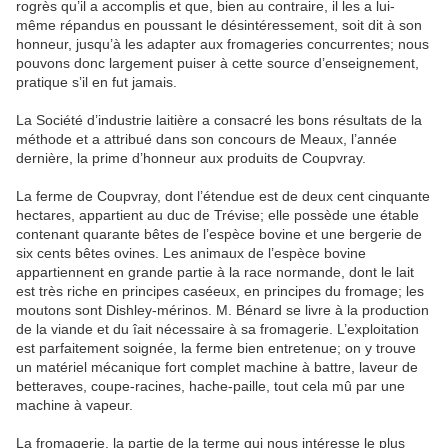
rogrès qu’il a accomplis et que, bien au contraire, il les a lui-
même répandus en poussant le désintéressement, soit dit à son
honneur, jusqu’à les adapter aux fromageries concurrentes; nous
pouvons donc largement puiser à cette source d’enseignement,
pratique s’il en fut jamais.
La Société d’industrie laitière a consacré les bons résultats de la
méthode et a attribué dans son concours de Meaux, l’année
dernière, la prime d’honneur aux produits de Coupvray.
La ferme de Coupvray, dont l’étendue est de deux cent cinquante
hectares, appartient au duc de Trévise; elle possède une étable
contenant quarante bêtes de l’espèce bovine et une bergerie de
six cents bêtes ovines. Les animaux de l’espèce bovine
appartiennent en grande partie à la race normande, dont le lait
est très riche en principes caséeux, en principes du fromage; les
moutons sont Dishley-mérinos. M. Bénard se livre à la production
de la viande et du îait nécessaire à sa fromagerie. L’exploitation
est parfaitement soignée, la ferme bien entretenue; on y trouve
un matériel mécanique fort complet machine à battre, laveur de
betteraves, coupe-racines, hache-paille, tout cela mû par une
machine à vapeur.
La fromagerie, la partie de la terme qui nous intéresse le plus