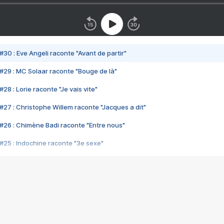
#30 : Eve Angeli raconte "Avant de partir"
#29 : MC Solaar raconte "Bouge de là"
28 : Lorie raconte "Je vais vite"
#27 : Christophe Willem raconte "Jacques a dit"
#26 : Chimène Badi raconte "Entre nous"
#25 : Indochine raconte "3e sexe"
#24 : Zaho raconte "C'est chelou"
#23 : Patrick Bruel raconte "Au café des délices"
#22 : Kyo raconte "Le chemin"
#21 : Nolwenn Leroy raconte "Cassé"