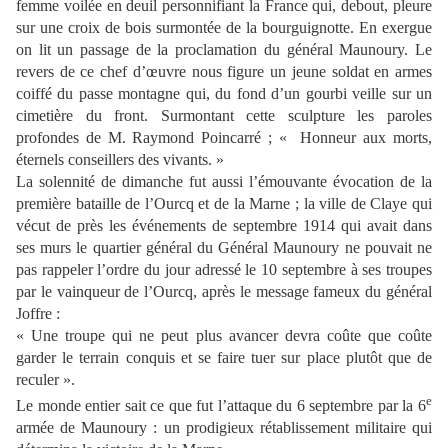
femme voilée en deuil personnifiant la France qui, debout, pleure
sur une croix de bois surmontée de la bourguignotte. En exergue
on lit un passage de la proclamation du général Maunoury. Le
revers de ce chef d’œuvre nous figure un jeune soldat en armes
coiffé du passe montagne qui, du fond d’un gourbi veille sur un
cimetière du front. Surmontant cette sculpture les paroles
profondes de M. Raymond Poincarré ; « Honneur aux morts,
éternels conseillers des vivants. »
La solennité de dimanche fut aussi l’émouvante évocation de la
première bataille de l’Ourcq et de la Marne ; la ville de Claye qui
vécut de près les événements de septembre 1914 qui avait dans
ses murs le quartier général du Général Maunoury ne pouvait ne
pas rappeler l’ordre du jour adressé le 10 septembre à ses troupes
par le vainqueur de l’Ourcq, après le message fameux du général
Joffre :
« Une troupe qui ne peut plus avancer devra coûte que coûte
garder le terrain conquis et se faire tuer sur place plutôt que de
reculer ».
e
Le monde entier sait ce que fut l’attaque du 6 septembre par la 6
armée de Maunoury : un prodigieux rétablissement militaire qui