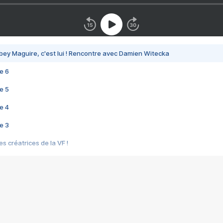
bey Maguire, c'est lui ! Rencontre avec Damien Witecka
e 6
e 5
e 4
e 3
s créatrices de la VF !
e 2
e 1
e Mektoub My Love arrive enfin ! Rencontre avec Shaïn Boumedine et Sal
i : après Toni en famille