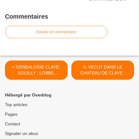
Commentaires
Ajouter un commentaire
< GENEALOGIE CLAYE-
IL VECUT DANS LE
SOUILLY : LOBBE,
CHATEAU DE CLAYE :
LHUILLIER, CORNIQUET,
Charles Henry Gustave
LANCEZEUX, LORRIN,
COURIOT >
DUPRE, LHUILLIER,
Hébergé par Overblog
LEDUC, FOURNIER,
VAUZELADE
Top articles
Pages
Contact
Signaler un abus