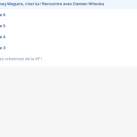
bey Maguire, c'est lui ! Rencontre avec Damien Witecka
e 6
e 5
e 4
e 3
s créatrices de la VF !
e 2
e 1
e Mektoub My Love arrive enfin ! Rencontre avec Shaïn Boumedine et Sal
i : après Toni en famille
elle réalise le bouleversant Dites lui que je l'aime
ais ! Rencontre autour de Vie privée de Rebecca Zlotowski
 de Marguerite, Grave... Rencontre avec Ella Rumpf