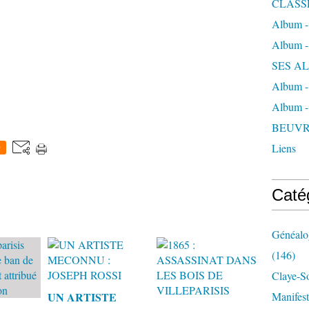
CLASS
Album 
Album 
SES A
Album 
Album 
BEUVR
Liens
0
Caté
Généalog
(146)
Claye-S
UN ARTISTE
Manifest