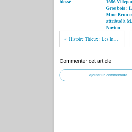
blessé
1686 Villepar
Gros bois : 
Mme Brun e
attribué à M
Novion
Histoire Thieux : Les Indiens de M. de Montaran
Commenter cet article
Ajouter un commentaire