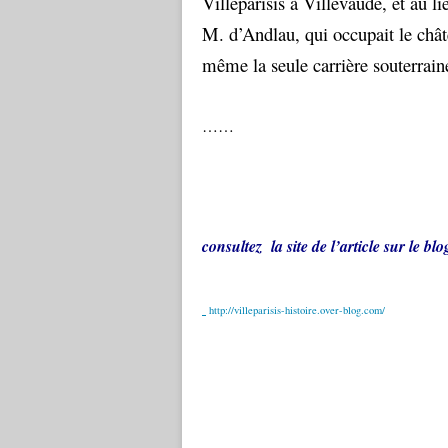
Villeparisis à Villevaudé, et au li
M. d’Andlau, qui occupait le chât
même la seule carrière souterrain
……
consultez la site de l’article sur le bl
http://villeparisis-histoire.over-blog.com/