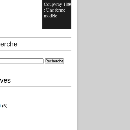
Coupvray 1880
: Une ferme
modèle
erche
ives
t
(6)