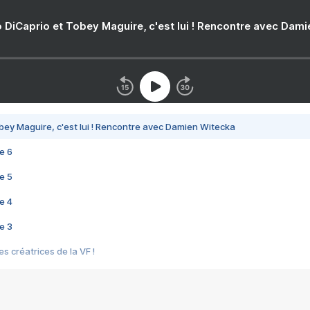
 DiCaprio et Tobey Maguire, c'est lui ! Rencontre avec Dam
bey Maguire, c'est lui ! Rencontre avec Damien Witecka
e 6
e 5
e 4
e 3
s créatrices de la VF !
e 2
e 1