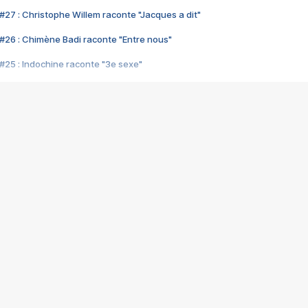
#27 : Christophe Willem raconte "Jacques a dit"
#26 : Chimène Badi raconte "Entre nous"
#25 : Indochine raconte "3e sexe"
#24 : Zaho raconte "C'est chelou"
#23 : Patrick Bruel raconte "Au café des délices"
#22 : Kyo raconte "Le chemin"
#21 : Nolwenn Leroy raconte "Cassé"
#20 : Patrick Hernandez raconte "Born to be alive"
#19 : Lorie raconte "Près de moi"
#18 : Michael Jones raconte "A nos actes manqués" (avec Jean-Jacque
#17 : Khaled raconte "Aïcha"
#16 : Corneille raconte "Parce qu'on vient de loin"