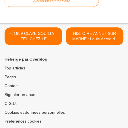
Ajouter un commentaire
< 1889 CLAYE-SOUILLY :
HISTOIRE ANNET SUR
FEU CHEZ LE
MARNE : Louis Alfred de
BOULANGER
COLOMBEL, Conseiller
d'Arrondissement du
Canton de Claye-Souilly >
Hébergé par Overblog
Top articles
Pages
Contact
Signaler un abus
C.G.U.
Cookies et données personnelles
Préférences cookies