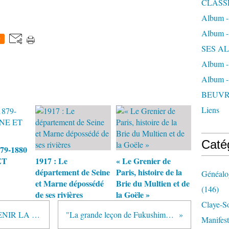
CLASS
Album 
Album 
0
SES A
Album 
Album 
BEUVR
Liens
Caté
79-1880
ET
1917 : Le
« Le Grenier de
département de Seine
Paris, histoire de la
Généalog
et Marne dépossédé
Brie du Multien et de
(146)
de ses rivières
la Goële »
Claye-S
PATRIMOINE : QUE VA DEVENIR LA BEUVRONNETTE ?
"La grande leçon de Fukushima pour la France"
Manifest