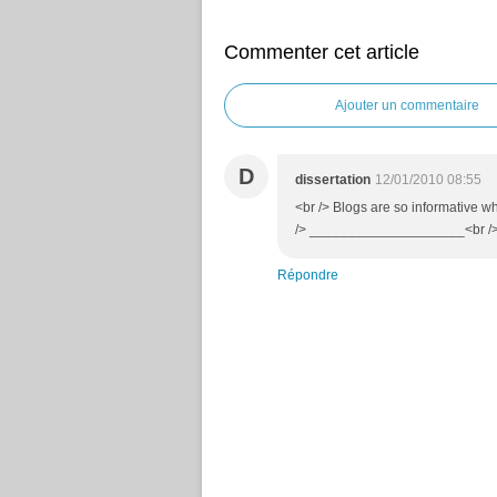
Commenter cet article
Ajouter un commentaire
D
dissertation
12/01/2010 08:55
<br /> Blogs are so informative wh
/> ____________________<br /> <b
Répondre