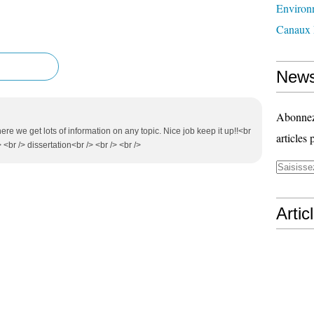
Environ
Canaux 
News
Abonnez-
ere we get lots of information on any topic. Nice job keep it up!!<br
articles 
r /> dissertation<br /> <br /> <br />
Artic