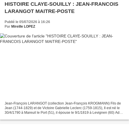
HISTOIRE CLAYE-SOUILLY : JEAN-FRANCOIS
LARANGOT MAITRE-POSTE
Publié le 05/07/2026 à 16:26
Par
Mireille LOPEZ
Jean-François LARANGOT (collection Jean-François KROGMANN) Fils de
Jean (1744-1829) et de Victoire Gabrielle Leclerc (1759-1815), Il est né le
30/4/1790 à Mareuil le Port (51), il épouse le 9/1/1819 à Levignen (60) Adèle
Adélaïde Labbé, ils auront trois...