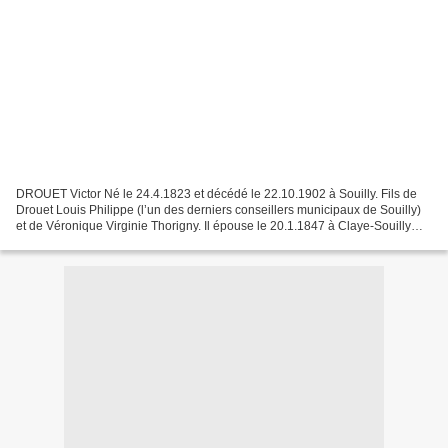
DROUET Victor Né le 24.4.1823 et décédé le 22.10.1902 à Souilly. Fils de
Drouet Louis Philippe (l’un des derniers conseillers municipaux de Souilly)
et de Véronique Virginie Thorigny. Il épouse le 20.1.1847 à Claye-Souilly
Louise, Catherine Eléonore Charpentier,...