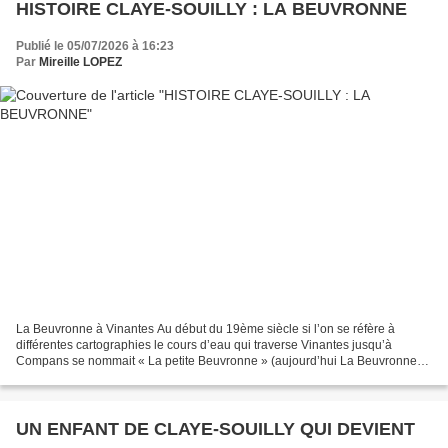
HISTOIRE CLAYE-SOUILLY : LA BEUVRONNE
Publié le 05/07/2026 à 16:23
Par
Mireille LOPEZ
La Beuvronne à Vinantes Au début du 19ème siècle si l’on se réfère à
différentes cartographies le cours d’eau qui traverse Vinantes jusqu’à
Compans se nommait « La petite Beuvronne » (aujourd’hui La Beuvronne)
et celui qui prenait sa source à Moussy-le-Neuf...
UN ENFANT DE CLAYE-SOUILLY QUI DEVIENT