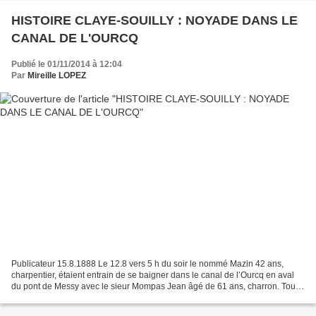
HISTOIRE CLAYE-SOUILLY : NOYADE DANS LE
CANAL DE L'OURCQ
Publié le 01/11/2014 à 12:04
Par
Mireille LOPEZ
Publicateur 15.8.1888 Le 12.8 vers 5 h du soir le nommé Mazin 42 ans,
charpentier, étaient entrain de se baigner dans le canal de l’Ourcq en aval
du pont de Messy avec le sieur Mompas Jean âgé de 61 ans, charron. Tout à
coup Mazin disparu sous l’eau....