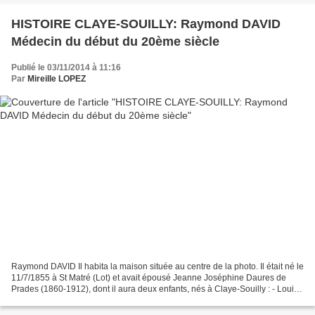
HISTOIRE CLAYE-SOUILLY: Raymond DAVID
Médecin du début du 20ème siècle
Publié le 03/11/2014 à 11:16
Par
Mireille LOPEZ
Raymond DAVID Il habita la maison située au centre de la photo. Il était né le
11/7/1855 à St Matré (Lot) et avait épousé Jeanne Joséphine Daures de
Prades (1860-1912), dont il aura deux enfants, nés à Claye-Souilly : - Louis
Joseph Marie Pierre en 1885,...