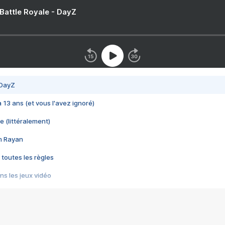
 Battle Royale - DayZ
 DayZ
 a 13 ans (et vous l'avez ignoré)
e (littéralement)
im Rayan
 toutes les règles
s les jeux vidéo
us choquant de Rockstar ? - Le scandale BULLY
e plus moche de Steam