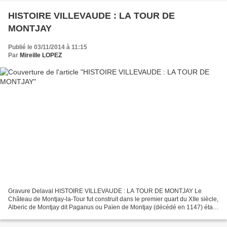
HISTOIRE VILLEVAUDE : LA TOUR DE
MONTJAY
Publié le 03/11/2014 à 11:15
Par
Mireille LOPEZ
Gravure Delaval HISTOIRE VILLEVAUDE : LA TOUR DE MONTJAY Le
Château de Montjay-la-Tour fut construit dans le premier quart du XIIe siècle,
Alberic de Montjay dit Paganus ou Païen de Montjay (décédé en 1147) était
vassal de l’Evêque de Paris et familier...