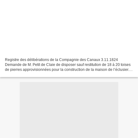
Registre des délibérations de la Compagnie des Canaux 3.11.1824
Demande de M. Petit de Claie de disposer sauf restitution de 18 à 20 toises
de pierres approvisionnées pour la construction de la maison de l’éclusier.
Sur quoi il est arrêté que M. le Directeur...