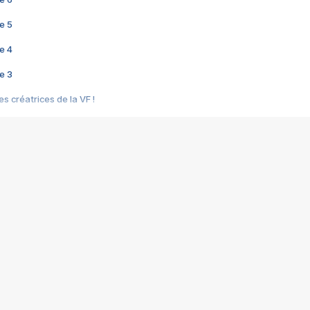
e 5
e 4
e 3
s créatrices de la VF !
e 2
e 1
e Mektoub My Love arrive enfin ! Rencontre avec Shaïn Boumedine et Sal
i : après Toni en famille
elle réalise le bouleversant Dites lui que je l'aime
ais ! Rencontre autour de Vie privée de Rebecca Zlotowski
 de Marguerite, Grave... Rencontre avec Ella Rumpf
 Les Rêveurs, un film intime sur la santé mentale