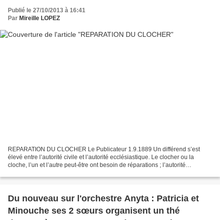
Publié le 27/10/2013 à 16:41
Par
Mireille LOPEZ
REPARATION DU CLOCHER Le Publicateur 1.9.1889 Un différend s’est
élevé entre l’autorité civile et l’autorité ecclésiastique. Le clocher ou la
cloche, l’un et l’autre peut-être ont besoin de réparations ; l’autorité
ecclésiastique veut que ce soit la ville...
Du nouveau sur l'orchestre Anyta : Patricia et
Minouche ses 2 sœurs organisent un thé