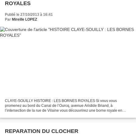
ROYALES
Publié le 27/10/2013 à 16:41
Par
Mireille LOPEZ
CLAYE-SOUILLY HISTOIRE : LES BORNES ROYALES Si vous vous
promenez au bord du Canal de l’Ourcq, avenue Aristide Briand, à
l’intersection de la rue de Vilaine vous découvrirez une borne royale en
granit gris, d’un mètre environ de hauteur, portant le n°15....
REPARATION DU CLOCHER