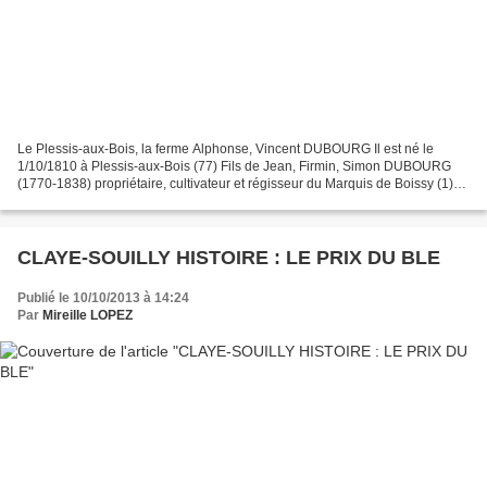
Le Plessis-aux-Bois, la ferme Alphonse, Vincent DUBOURG Il est né le
1/10/1810 à Plessis-aux-Bois (77) Fils de Jean, Firmin, Simon DUBOURG
(1770-1838) propriétaire, cultivateur et régisseur du Marquis de Boissy (1)
Maire de Plessis-aux-Bois 1831-1838...
CLAYE-SOUILLY HISTOIRE : LE PRIX DU BLE
Publié le 10/10/2013 à 14:24
Par
Mireille LOPEZ