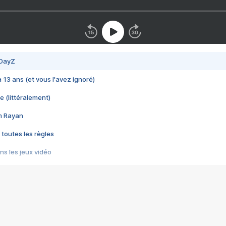
 DayZ
 a 13 ans (et vous l'avez ignoré)
e (littéralement)
im Rayan
 toutes les règles
s les jeux vidéo
us choquant de Rockstar ? - Le scandale BULLY
e plus moche de Steam
du RÊVE tourne au CAUCHEMAR
pendant 8 heures