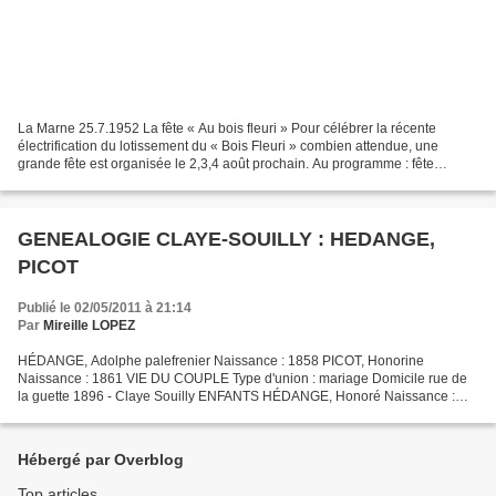
La Marne 25.7.1952 La fête « Au bois fleuri » Pour célébrer la récente
électrification du lotissement du « Bois Fleuri » combien attendue, une
grande fête est organisée le 2,3,4 août prochain. Au programme : fête
foraine, bals gratuits et distribution...
GENEALOGIE CLAYE-SOUILLY : HEDANGE,
PICOT
Publié le 02/05/2011 à 21:14
Par
Mireille LOPEZ
HÉDANGE, Adolphe palefrenier Naissance : 1858 PICOT, Honorine
Naissance : 1861 VIE DU COUPLE Type d'union : mariage Domicile rue de
la guette 1896 - Claye Souilly ENFANTS HÉDANGE, Honoré Naissance :
1.9.1886 - Claye Souilly Décès : 2.5.1915 (28 ans) -...
Hébergé par Overblog
Top articles