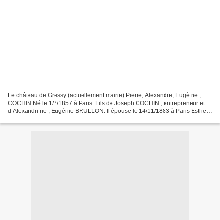
Le château de Gressy (actuellement mairie) Pierre, Alexandre, Eugè ne ,
COCHIN Né le 1/7/1857 à Paris. Fils de Joseph COCHIN , entrepreneur et
d’Alexandri ne , Eugénie BRULLON. Il épouse le 14/11/1883 à Paris Esther,
Pauli ne , Marie TAVEAU, cousi ne...