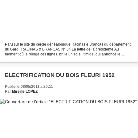
Paru sur le site du cercle généalogique Racinas e Brancas du département
du Gard : RACINAS & BRANCAS N° 54 La lettre de la présidente Au
moment où je rédige ces lignes, brille un soleil timide, qui annonce le
printemps. Printemps, temps du renouveau,...
ELECTRIFICATION DU BOIS FLEURI 1952
Publié le 08/05/2011 à 20:11
Par
Mireille LOPEZ