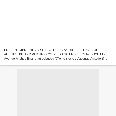
EN SEPTEMBRE 2007 VISITE GUIDEE GRATUITE DE : L’AVENUE
ARISTIDE BRIAND PAR UN GROUPE D’ANCIENS DE CLAYE-SOUILLY
Avenue Aristide Briand au début du XXème siècle . L’avenue Aristide Briand,
l’une des plus belles avenues de Claye-Souilly possède plusieurs...