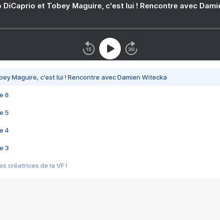
 DiCaprio et Tobey Maguire, c'est lui ! Rencontre avec Dam
bey Maguire, c'est lui ! Rencontre avec Damien Witecka
e 6
e 5
e 4
e 3
s créatrices de la VF !
e 2
e 1
e Mektoub My Love arrive enfin ! Rencontre avec Shaïn Boumedine et Sal