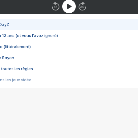
 DayZ
 a 13 ans (et vous l'avez ignoré)
e (littéralement)
im Rayan
 toutes les règles
s les jeux vidéo
us choquant de Rockstar ? - Le scandale BULLY
e plus moche de Steam
du RÊVE tourne au CAUCHEMAR
pendant 8 heures
it… à tort